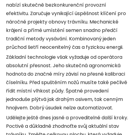
nabízí skutečně bezkonkurenční provozní
efektivitu. Zaručuje vynikající úspěšnost klíčení pro
náročné projekty obnovy trávníku. Mechanické
krájení a přímé umístění semen snadno předčí
tradiční metody vysávání. Kombinovaný jeden
průchod šetří neocenitelný čas a fyzickou energii.
Základní technologie však vyžaduje od operátora
absolutní přesnost. Jeho skutečná agronomická
hodnota do značné míry závisí na přesné kalibraci
číselníku. Před spuštěním nožů musíte také pečlivě
řídit místní vlhkost půdy. Špatné provedení
jednoduše plýtvá jak drahým osivem, tak cenným
hnojivem. Dobrý úsudek nelze automatizovat.
Udělejte ještě dnes jasné a proveditelné další kroky.
Poctivě a důkladně zhodnoťte svůj aktuální stav
trávníku. Změřte celkovou plochu, která vyžaduje