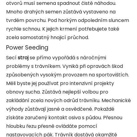
otvorů musí semena spadnout čistě náhodou.
Mnoho drahých semen zůstává vystaveno na
tvrdém povrchu. Pod horkým odpoledním sluncem
rychle schnou. K jejich krmení potřebujete také
zcela samostatný hnojicí průchod.
Power Seeding
Secí
stroj
se přímo vypořádá s náročnými
problémy s trávníkem. Vyniká při opravách škod
způsobených vysokým provozem na sportovištích.
Měli byste jej používat pro intenzivní projekty
obnovy sucha. Zůstává nejlepší volbou pro
zakládání zcela nových odrůd trávníku. Mechanické
výhody zůstávají jasné a osvědčené. Pokaždé
získáte zaručený kontakt osiva s půdou. Přesnou
hloubku řezu přesně ovládáte pomocí
nastavovacích pák. Trávník dostává okamžité