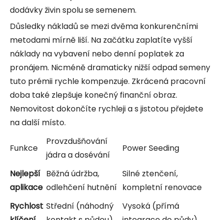
dodávky živin spolu se semenem.
Důsledky nákladů se mezi dvěma konkurenčními
metodami mírně liší. Na začátku zaplatíte vyšší
náklady na vybavení nebo denní poplatek za
pronájem. Nicméně dramaticky nižší odpad semeny
tuto prémii rychle kompenzuje. Zkrácená pracovní
doba také zlepšuje konečný finanční obraz.
Nemovitost dokončíte rychleji a s jistotou přejdete
na další místo.
Provzdušňování
Funkce
Power Seeding
jádra a dosévání
Nejlepší
Běžná údržba,
Silné ztenčení,
aplikace
odlehčení hutnění
kompletní renovace
Rychlost
Střední (náhodný
Vysoká (přímá
klíčení
kontakt s půdou)
integrace do půdy)