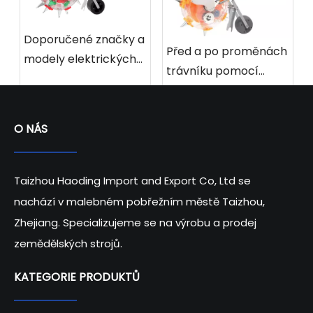
Doporučené značky a
Před a po proměnách
modely elektrických
trávníku pomocí
secích strojů pro rok
motorových secích
2025
strojů
O NÁS
Taizhou Haoding Import and Export Co, Ltd se
nachází v malebném pobřežním městě Taizhou,
Zhejiang. Specializujeme se na výrobu a prodej
zemědělských strojů.
KATEGORIE PRODUKTŮ​​​​​​​