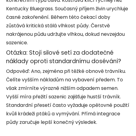
konkrétním typu osiva. Kostřava klíčí rychleji než
Kentucky Bluegrass. Současný příjem živin urychluje
časné zakořenění. Během této čekací doby
zůstává kritická stálá vlhkost půdy. Čerstvě
nakrájenou půdu udržujte vlhkou, dokud nevzejdou
sazenice.
Otázka: Stojí silové setí za dodatečné
náklady oproti standardnímu dosévání?
Odpověď: Ano, zejména při těžké obnově trávníku.
Čelíte vyšším nákladům na vybavení předem. To
však zmírníte výrazně nižším odpadem semen.
Vyšší míra přežití sazenic zajišťuje hustší trávník.
Standardní přesetí často vyžaduje opětovné použití
kvůli krádeži ptáků a vymývání. Přímá integrace
půdy zaručuje lepší konečný výsledek.