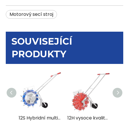
Motorový secí stroj
SOUVISEJÍCÍ
PRODUKTY
12S Hybridní multifunkční secí stroj s tlačným secím strojem Tokan Yantra
12H vysoce kvalitní multifunkční ruční secí stroj z nerezové oceli pro traktor