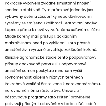
Pokročilé vybavení zvládne simultánní hnojení
snadno a efektivně. Tyto prémiové jednotky jsou
vybaveny dvěma zásobníky nebo dávkovacími
systémy se smíšenou kalibrací. Startovací hnojivo
kápnou přímo k nově vytvořenému seťovému lůžku.
Mladé kořeny mají přístup k základním
makroživinám ihned po vyklíčení. Toto přesné
umístění živin výrazně urychluje zakládání kořenů.
Klinické agronomické studie tento podpovrchový
přístup opakovaně potvrzují. Podpovrchové
umístění semen poskytuje mnohem vyšší
rovnoměrnost klíčení v různých terénech.
Povrchové vysílání často vede k nerovnoměrnému,
nerovnoměrnému růstu trávy. Univerzitní
nástavbové programy tato zjištění pravidelně
potvrzují přísným testováním v terénu. Důsledně