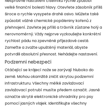
Nesprávné nastavení číselníku rychle způsobí
velké finanční bolesti hlavy. Otevřete zásobník příliš
široce a rychle vysypete drahé osivo. Můžete také
způsobit vážné chemické popáleniny kořenů z
přehnojení. Zavřete jej příliš a trávník zůstane holý a
nerovnoměrný. Vždy nejprve vyzkoušejte konkrétní
rychlost pádu na zpevněné příjezdové cestě.
Zameťte a zvažte upuštěný materiál, abyste
potvrdili absolutní přesnost. Nehádejte nastavení.
Podzemní nebezpečí
Otáčející se krájecí nože se zarývají hluboko do
země. Mohou okamžitě zničit skrytou podzemní
infrastrukturu. Všechny mělké zavlažovací
zavlažovací potrubí musíte předem označit. Jasně
označte skryté elektronické ohradníky pro psy
pomocí jasných vlajek. Identifikujte všechny