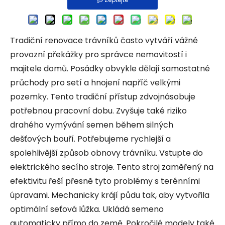
Tradiční renovace trávníků často vytváří vážné
provozní překážky pro správce nemovitostí i
majitele domů. Posádky obvykle dělají samostatné
průchody pro setí a hnojení napříč velkými
pozemky. Tento tradiční přístup zdvojnásobuje
potřebnou pracovní dobu. Zvyšuje také riziko
drahého vymývání semen během silných
dešťových bouří. Potřebujeme rychlejší a
spolehlivější způsob obnovy trávníku. Vstupte do
elektrického secího stroje. Tento stroj zaměřený na
efektivitu řeší přesně tyto problémy s terénními
úpravami. Mechanicky krájí půdu tak, aby vytvořila
optimální seťová lůžka. Ukládá semeno
automaticky přímo do země. Pokročilé modely také