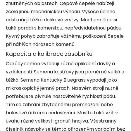
zhutněných oblastech. Cepové čepele nabízejí
zcela jinou mechanickou výhodu. Vysoce účinně
odstraňují těžké doškové vrstvy. Mnohem lépe si
také poradí s kamenitou, nepředvídatelnou půdou.
Kyvný pohyb zabraňuje vážnému poškození čepele
při náhlých nárazech kamenů.
Kapacita a kalibrace zásobníku
Odrůdy semen vyžadují různé aplikační dávky a
vzdálenosti. Semena kostřavy jsou poměrně velká a
těžká. Semena Kentucky Bluegrass vypadají jako
mikroskopický jemný prach. Na svém stroji nutně
potřebujete plynule nastavitelné rychlosti pádu.
Tím se zabrání zbytečnému přemnožení nebo
bolestivě řídkému nedosévání. Musíte také vzít v
úvahu různé velikosti granulí hnojiva. Všestranný
číselník násypky se těmto přirozeným variacím bez