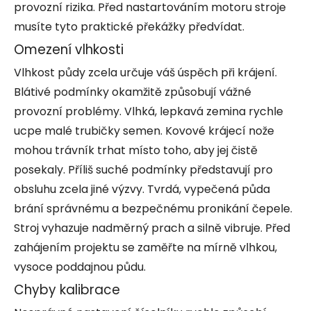
provozní rizika. Před nastartováním motoru stroje
musíte tyto praktické překážky předvídat.
Omezení vlhkosti
Vlhkost půdy zcela určuje váš úspěch při krájení.
Blátivé podmínky okamžitě způsobují vážné
provozní problémy. Vlhká, lepkavá zemina rychle
ucpe malé trubičky semen. Kovové krájecí nože
mohou trávník trhat místo toho, aby jej čistě
posekaly. Příliš suché podmínky představují pro
obsluhu zcela jiné výzvy. Tvrdá, vypečená půda
brání správnému a bezpečnému pronikání čepele.
Stroj vyhazuje nadměrný prach a silně vibruje. Před
zahájením projektu se zaměřte na mírně vlhkou,
vysoce poddajnou půdu.
Chyby kalibrace