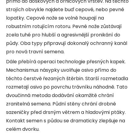
přímo do doškových a ornicových vrstev. Na těchto
strojích obvykle najdete buď cepové, nebo pevné
lopatky. Cepové nože se volně houpají na
robustním rotujícím rotoru. Pevné nože zůstávají
zcela tuhé pro hlubší a agresivnější pronikání do
půdy. Oba typy připravují dokonalý ochranný kanál
pro nová travní semena.
Dále přebírá operaci technologie přesných kapek.
Mechanismus násypky uvolňuje osivo přímo do
těchto čerstvě řezaných štěrbin. Starší rozmetadla
rozmetají osivo po povrchu trávníku náhodně. Tato
dvoučinná metoda dodávání okamžitě chrání
zranitelná semena. Půdní stěny chrání drobné
sazeničky před drsným větrem a hladovými ptáky.
Kontakt semen s půdou se dramaticky zlepšuje na
celém dvorku.