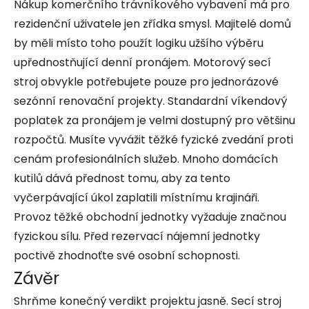
Nákup komerčního trávníkového vybavení má pro
rezidenční uživatele jen zřídka smysl. Majitelé domů
by měli místo toho použít logiku užšího výběru
upřednostňující denní pronájem. Motorový secí
stroj obvykle potřebujete pouze pro jednorázové
sezónní renovační projekty. Standardní víkendový
poplatek za pronájem je velmi dostupný pro většinu
rozpočtů. Musíte vyvážit těžké fyzické zvedání proti
cenám profesionálních služeb. Mnoho domácích
kutilů dává přednost tomu, aby za tento
vyčerpávající úkol zaplatili místnímu krajináři.
Provoz těžké obchodní jednotky vyžaduje značnou
fyzickou sílu. Před rezervací nájemní jednotky
poctivě zhodnoťte své osobní schopnosti.
Závěr
Shrňme konečný verdikt projektu jasně. Secí stroj