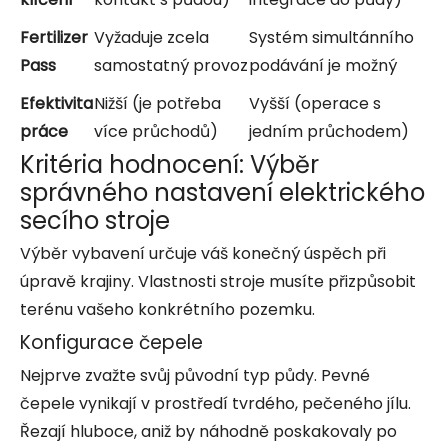
Fertilizer
Vyžaduje zcela
Systém simultánního
Pass
samostatný provoz
podávání je možný
Efektivita
Nižší (je potřeba
Vyšší (operace s
práce
více průchodů)
jedním průchodem)
Kritéria hodnocení: Výběr
správného nastavení elektrického
secího stroje
Výběr vybavení určuje váš konečný úspěch při
úpravě krajiny. Vlastnosti stroje musíte přizpůsobit
terénu vašeho konkrétního pozemku.
Konfigurace čepele
Nejprve zvažte svůj původní typ půdy. Pevné
čepele vynikají v prostředí tvrdého, pečeného jílu.
Řezají hluboce, aniž by náhodně poskakovaly po