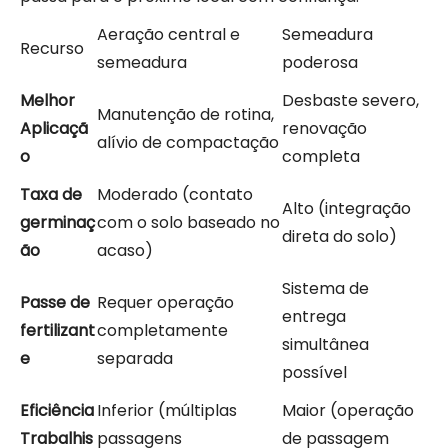
Aeração central e
Semeadura
Recurso
semeadura
poderosa
Melhor
Desbaste severo,
Manutenção de rotina,
Aplicaçã
renovação
alívio de compactação
o
completa
Taxa de
Moderado (contato
Alto (integração
germinaç
com o solo baseado no
direta do solo)
ão
acaso)
Sistema de
Passe de
Requer operação
entrega
fertilizant
completamente
simultânea
e
separada
possível
Eficiência
Inferior (múltiplas
Maior (operação
Trabalhis
passagens
de passagem