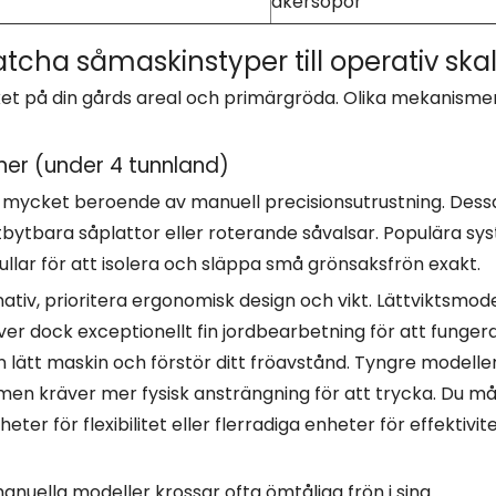
åkersopor
tcha såmaskinstyper till operativ ska
cket på din gårds areal och primärgröda. Olika mekanisme
ner (under 4 tunnland)
 mycket beroende av manuell precisionsutrustning. Dess
bytbara såplattor eller roterande såvalsar. Populära sy
llar för att isolera och släppa små grönsaksfrön exakt.
ativ, prioritera ergonomisk design och vikt. Lättviktsmode
ver dock exceptionellt fin jordbearbetning för att funger
 lätt maskin och förstör ditt fröavstånd. Tyngre modelle
en kräver mer fysisk ansträngning för att trycka. Du m
er för flexibilitet eller flerradiga enheter för effektivite
 manuella modeller krossar ofta ömtåliga frön i sina