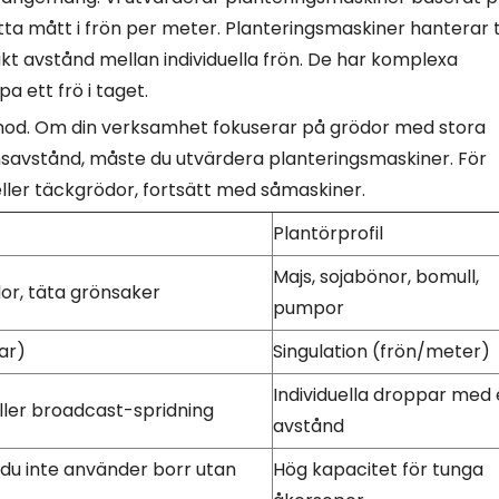
etta mått i frön per meter. Planteringsmaskiner hanterar
kt avstånd mellan individuella frön. De har komplexa
a ett frö i taget.
utsnod. Om din verksamhet fokuserar på grödor med stora
savstånd, måste du utvärdera planteringsmaskiner. För
ler täckgrödor, fortsätt med såmaskiner.
Plantörprofil
Majs, sojabönor, bomull,
or, täta grönsaker
pumpor
ar)
Singulation (frön/meter)
Individuella droppar med
ller broadcast-spridning
avstånd
da du inte använder borr utan
Hög kapacitet för tunga