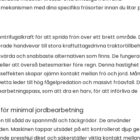
ttmekanismen med dina specifika frösorter innan du litar 
rifugalkraft för att sprida frön över ett brett område. 
ade handvevar till stora kraftuttagsdrivna traktortillbeh
värda och snabbaste alternativen som finns. De fungera
 eller att överså betesmarker före regn. Denna hastighet
ingseffekten skapar ojämn kontakt mellan frö och jord. Må
etta leder till hög fågelpredation och massivt fröavfall. 
arbetningspass, som att dra en harv, för att införliva de
för minimal jordbearbetning
n till sådd av spannmål och täckgrödor. De använder
orden. Maskinen tappar utsädet på ett kontrollerat djup 
ande presshjul diket och säkerställer viktig kontakt mellan