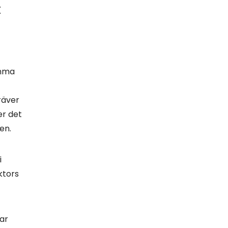
t
omma
räver
er det
en.
i
ktors
ar