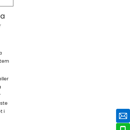
la
r
a
stem
ller
a
r
åste
t i