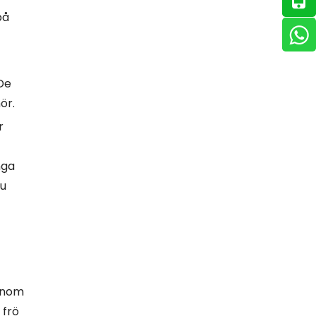
på
De
ör.
r
nga
Du
genom
 frö