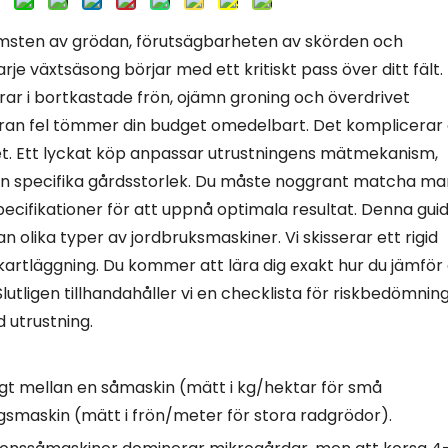
msten av grödan, förutsägbarheten av skörden och
e växtsäsong börjar med ett kritiskt pass över ditt fält.
ar i bortkastade frön, ojämn groning och överdrivet
aran fel tömmer din budget omedelbart. Det komplicerar
et. Ett lyckat köp anpassar utrustningens mätmekanism,
in specifika gårdsstorlek. Du måste noggrant matcha m
pecifikationer för att uppnå optimala resultat. Denna gui
n olika typer av jordbruksmaskiner. Vi skisserar ett rigid
artläggning. Du kommer att lära dig exakt hur du jämför 
tligen tillhandahåller vi en checklista för riskbedömning
 utrustning.
dligt mellan en såmaskin (mätt i kg/hektar för små
smaskin (mätt i frön/meter för stora radgrödor).