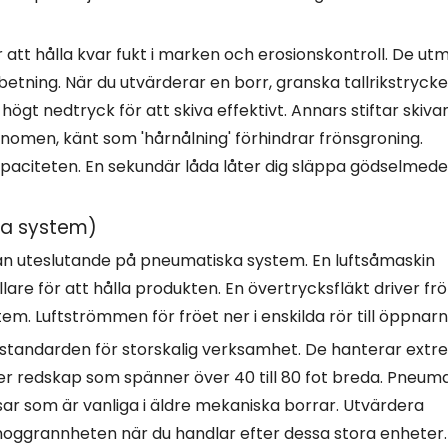
att hålla kvar fukt i marken och erosionskontroll. De ut
betning. När du utvärderar en borr, granska tallrikstrycke
högt nedtryck för att skiva effektivt. Annars stiftar skiva
fenomen, känt som 'hårnålning' förhindrar frönsgroning.
citeten. En sekundär låda låter dig släppa gödselmedel
ka system)
n uteslutande på pneumatiska system. En luftsåmaskin
are för att hålla produkten. En övertrycksfläkt driver fr
. Luftströmmen för fröet ner i enskilda rör till öppnarn
standarden för storskalig verksamhet. De hanterar extr
er redskap som spänner över 40 till 80 fot breda. Pneuma
lsar som är vanliga i äldre mekaniska borrar. Utvärdera
noggrannheten när du handlar efter dessa stora enheter.