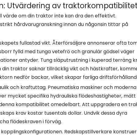
 Utvärdering av traktorkompatibilite
 värde om din traktor inte kan dra den effektivt.
strikt hårdvarugranskning innan du någonsin tittar på
edskapets fullastad vikt. Återförsäljare annonserar ofta t
sborr fylld med tunga vetefrö och granulär gödsel väger
kationer antyder. Tung släputrustning i kuperad terräng k
in traktor saknar tillräcklig vikt och hästkrafter, komm
torn nedför backar, vilket skapar farliga driftsförhålland
aulik och kraftuttag. Pneumatiska maskiner och moderna
r mycket specifika hydrauliska flödeshastigheter, mätt 
a denna kompatibilitet omedelbart. Att uppgradera en tra
kaps krav kostar tusentals dollar. Undvik dessa dyra
ha flödeskraven i förväg.
 kopplingskonfigurationen. Redskapstillverkare konstruer