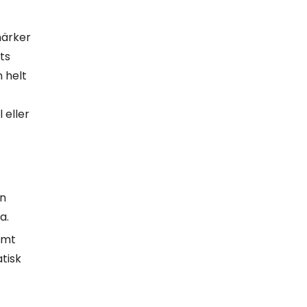
märker
ts
n helt
 eller
ön
a.
emt
tisk