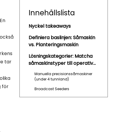
Innehållslista
 En
Nyckel takeaways
 också
Definiera baslinjen: Såmaskin
vs. Planteringsmaskin
arkens
Lösningskategorier: Matcha
de tar
såmaskinstyper till operativ
skala
Manuella precisionssåmaskiner
olika
(under 4 tunnland)
 för
Broadcast Seeders
Såmaskiner och såmaskiner för
minimal jordbearbetning
Luftsåmaskiner (pneumatiska
system)
Hårdvarugranskningen: