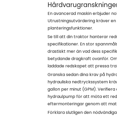
Hårdvarugranskningen:
En avancerad maskin erbjuder noll
Utrustningsutvärdering kräver en 
planteringsfunktioner.
Se till att din traktor hanterar r
specifikationer. En stor spannmål
drastiskt mer än vad dess specifi
betydande dragkraft ovanför. Om d
laddade redskapet att pressa trak
Granska sedan dina krav på hydr
hydrauliska nedtryckssystem kräve
gallon per minut (GPM). Verifier
hydraulpump för att möta ett reds
eftermonteringar genom att matc
Förklara slutligen den nödvändiga