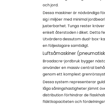
och jord.
Dessa maskiner är nödvändiga för 
sig i miljöer med minimal jordbear
justerbarhet. Tunga rester kräver 
enkelt återstoden i diket. Detta 
Utvärdera dessutom dual-box-kapa
en följeslagare samtidigt.
Luftsåmaskiner (pneumatis
Broadacre-jordbruk bygger nästa
använder en massiv central behåll
genom ett komplext grenrörssystem
Dessa system representerar guld
låga såningshastigheter jämnt öv
distribution förhindrar de flaskha
fläktkapaciteten och fördelnings