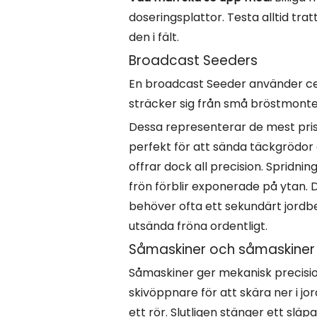
doseringsplattor. Testa alltid tra
den i fält.
Broadcast Seeders
En broadcast Seeder använder cent
sträcker sig från små bröstmonter
Dessa representerar de mest pris
perfekt för att sända täckgrödor
offrar dock all precision. Spridn
frön förblir exponerade på ytan. D
behöver ofta ett sekundärt jordbe
utsända fröna ordentligt.
Såmaskiner och såmaskiner 
Såmaskiner ger mekanisk precisio
skivöppnare för att skära ner i j
ett rör. Slutligen stänger ett släp