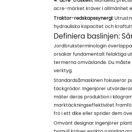
4-acre-tröskeln:
Manuella precis
acre-märket kräver i allmänhet e
Traktor-redskapssynergi:
Utrustn
hydrauliska kapacitet och kraftu
Definiera baslinjen: S
Jordbruksterminologin överlappar o
orsakar fundamentalt felaktiga u
termerna omväxlande. Du måste för
verktyg.
Standardsåmaskinen fokuserar på
täckgrödor. Ingenjörer utvärderar
mäter deras produktion i kilogram
marktäckningseffektivitet framför
frö i ett dike eller sprider dem öve
Omvänt designar ingenjörer plante
bomull kräver exakta rumsliga ar