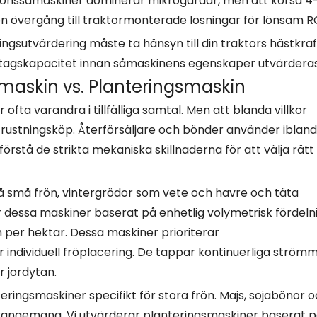
ionssåmaskiner dominerar mikrogårdar, men att korsa 4
n övergång till traktormonterade lösningar för lönsam RO
ingsutvärdering måste ta hänsyn till din traktors hästkraf
ttagskapacitet innan såmaskinens egenskaper utvärderas
åmaskin vs. Planteringsmaskin
fta varandra i tillfälliga samtal. Men att blanda villkor
trustningsköp. Återförsäljare och bönder använder ibland
stå de strikta mekaniska skillnaderna för att välja rätt
 små frön, vintergrödor som vete och havre och täta
 dessa maskiner baserat på enhetlig volymetrisk fördelni
 per hektar. Dessa maskiner prioriterar
 individuell fröplacering. De tappar kontinuerliga ström
r jordytan.
ringsmaskiner specifikt för stora frön. Majs, sojabönor 
rangemang. Vi utvärderar planteringsmaskiner baserat 