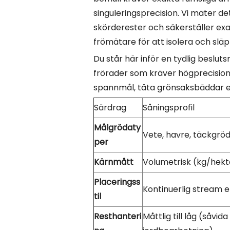
singuleringsprecision. Vi mäter d
skörderester och säkerställer exa
frömätare för att isolera och släpp
Du står här inför en tydlig besl
frörader som kräver högprecision
spannmål, täta grönsaksbäddar el
Särdrag
Såningsprofil
Målgrödaty
Vete, havre, täckgröd
per
Kärnmått
Volumetrisk (kg/hekt
Placeringss
Kontinuerlig stream e
til
Resthanteri
Måttlig till låg (såvi