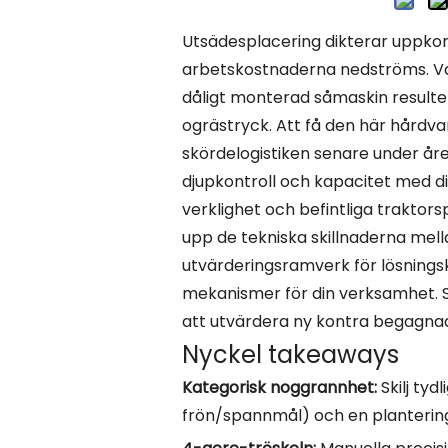
Utsädesplacering dikterar uppko
arbetskostnaderna nedströms. Varj
dåligt monterad såmaskin resulter
ogrästryck. Att få den här hårdv
skördelogistiken senare under år
djupkontroll och kapacitet med d
verklighet och befintliga traktors
upp de tekniska skillnaderna mella
utvärderingsramverk för lösningsk
mekanismer för din verksamhet. Slu
att utvärdera ny kontra begagnad
Nyckel takeaways
Kategorisk noggrannhet:
Skilj ty
frön/spannmål) och en plantering