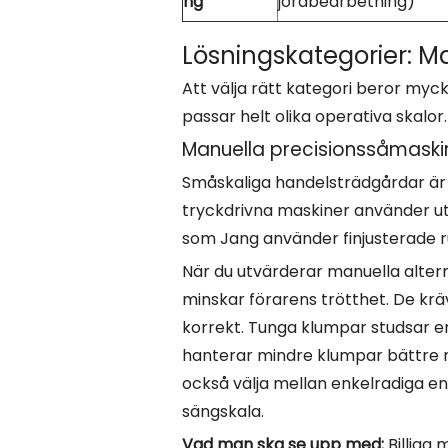
ng
jordbearbetning)
Lösningskategorier: Ma
Att välja rätt kategori beror my
passar helt olika operativa skalor.
Manuella precisionssåmaski
Småskaliga handelsträdgårdar är
tryckdrivna maskiner använder ut
som Jang använder finjusterade ru
När du utvärderar manuella altern
minskar förarens trötthet. De krä
korrekt. Tunga klumpar studsar en
hanterar mindre klumpar bättre m
också välja mellan enkelradiga enhet
sängskala.
Vad man ska se upp med:
Billiga