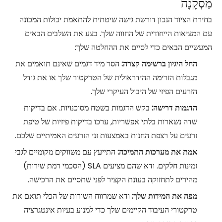
מַסְקָנָה
בחירת הציוד הנכון דורשת גישה שיטתית להתאמת יכולות המכונה
עם המציאות הייחודית של החווה שלך. בצע את השלבים הבאים
המעשיים הבאים כדי לסיים את ההחלטה שלך:
החל היגיון ברשימה קצרה:
הסר מיד דגמים שאינם תואמים את
מגבלות הזרימה ההידראולית של הטרקטור שלך או את גודל
הזרעים הפיזי של היבול העיקרי שלך.
הדגמות דרישה:
בקש הדגמות בשטח מסוכנויות. אם בדיקות
שדה נשארות בלתי אפשריות, ערכו בדיקות פיזיות של טיפת
זרעים על רצפת החנות באמצעות זני הזרעים האמיתיים שלכם.
אמת את מערכות התמיכה:
התייעץ עם משווקים מקומיים לגבי
זמינות חלקים. ודא שהם מציעים SLA (הסכמי רמת שירות)
מהירים לתחזוקה בעונת הקציר לפני שתסיים את הרכישה.
מפה את המידות שלך:
ודא שמרווח השורות של הכלי תואם את
טרקטורי העיבוד הקיימים שלך כדי למנוע בעיות אינטגרציה