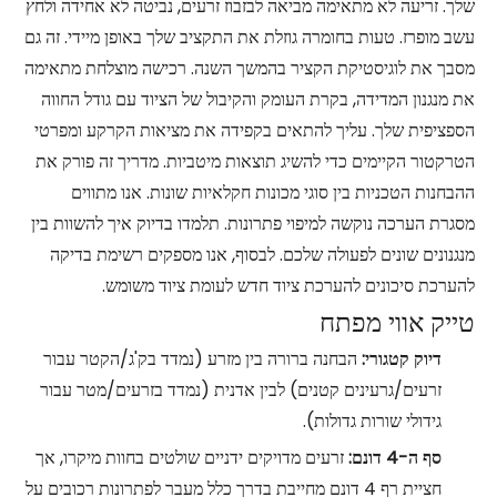
שלך. זריעה לא מתאימה מביאה לבזבוז זרעים, נביטה לא אחידה ולחץ
עשב מופרז. טעות בחומרה גוזלת את התקציב שלך באופן מיידי. זה גם
מסבך את לוגיסטיקת הקציר בהמשך השנה. רכישה מוצלחת מתאימה
את מנגנון המדידה, בקרת העומק והקיבול של הציוד עם גודל החווה
הספציפית שלך. עליך להתאים בקפידה את מציאות הקרקע ומפרטי
הטרקטור הקיימים כדי להשיג תוצאות מיטביות. מדריך זה פורק את
ההבחנות הטכניות בין סוגי מכונות חקלאיות שונות. אנו מתווים
מסגרת הערכה נוקשה למיפוי פתרונות. תלמדו בדיוק איך להשוות בין
מנגנונים שונים לפעולה שלכם. לבסוף, אנו מספקים רשימת בדיקה
להערכת סיכונים להערכת ציוד חדש לעומת ציוד משומש.
טייק אווי מפתח
דיוק קטגורי:
הבחנה ברורה בין מזרע (נמדד בק'ג/הקטר עבור
זרעים/גרעינים קטנים) לבין אדנית (נמדד בזרעים/מטר עבור
גידולי שורות גדולות).
סף ה-4 דונם:
זרעים מדויקים ידניים שולטים בחוות מיקרו, אך
חציית רף 4 דונם מחייבת בדרך כלל מעבר לפתרונות רכובים על