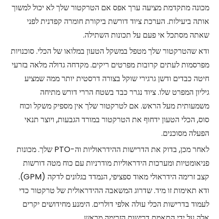
מכונה מתקדמת מציעה ערך אפס אם הטרקטור שלך לא יכול למשוך
אותה ביעילות. הערכת ציוד דורשת ביקורת חומרה קפדנית לפני
שאתה מסתכל אי פעם על תכונות השתילה.
ודא שהטרקטור שלך מטפל במשקל הטעון במלואו של הכלי. סוכנויות
מפרסמות לעתים קרובות מפרטים ריקים. מקדחה גדולה מלאה בזרעי
חיטה כבדים ודשן גרגירי שוקל בצורה דרסטית יותר ממה שמציע
גיליון המפרט שלו. ציוד נגרר כבד בשטח הררי דורש מתיחה
משמעותית מעל הראש. אם לטרקטור שלך אין מספיק משקל וכוח
סוס, הכלי הטעון ידחוף את הטרקטור במורד הגבעות, ויוצר תנאי
הפעלה מסוכנים.
לאחר מכן, בדוק את הדרישות ההידראוליות וה-PTO שלך. מכונות
פניאומטיות ומערכות הידראוליות מודרניות עם כוח מטה דורשות
קצב זרימה הידראולי מאוד ספציפי, הנמדד בגלונים לדקה (GPM).
ודא תאימות זו מיד. שדרוג המשאבה ההידראולית של טרקטור כדי
לעמוד בדרישות הכלי עולה אלפי דולרים. הימנע מחידושים יקרים
אלה על ידי התאמת דרישות הזרימה מראש.