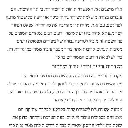
אלה מייצגים את האפשרויות הזולות והמהירות ביותר הקיימות. הם
עובדים בצורה מושלמת לשידור גידולי כיסוי או זריעה של שטחי מרעה
לפני גשם. עם זאת, מהירות זו מקריבה את כל הדיוק. אפקט הפיזור
יוצר מגע לא אחיד בין זרע לאדמה. זרעים רבים נשארים חשופים על
פני השטח. זה מוביל לטריפה גבוהה של ציפורים ולפסולת זרעים
מסיבית. לעתים קרובות אתה צריך מעבר עיבוד משני, כמו גרירת דק,
כדי לשלב את הזרעים המשודרים כראוי.
מקדחות זריעה ומזרי עיבוד מינימום
מקדחות זרע מביאות לדיוק מכני לשתילת תבואה וכיסוי. הם
משתמשים במפתחי דיסקים כדי לחתוך לתוך האדמה. המכונה מפילה
את הזרע בעומק מבוקר דרך צינור. לבסוף, גלגל לחיצה נגרר סוגר את
התעלה ומבטיח מגע חיוני בין זרע לאדמה.
מכונות אלו חיוניות לשמירת לחות בקרקע ולבקרת שחיקה. הם
מצטיינים בסביבות עיבוד מינימום. בעת הערכת מקדחה, בדוק את
יכולת כוונון לחץ הדיסק. שאריות כבדות דורשות לחץ מטה גבוה כדי