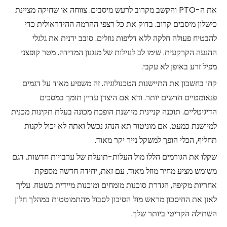
את ה-PTO והקשב מקרוב לרעש מיסבים. צווחה או שחיקה מציינת
כישלון מיסבים קרוב. בדוק את כל רצפי ההרמה ההידראולית כדי
להבטיח פעולה חלקה ללא דליפות נוזלים. סובב ידנית את גלגלי
ההנעה הקרקעית. שימו לב לנזילות של מנגנון המדידה. מטר קופצני
מפיל זרע באופן לא עקבי.
קחו בחשבון את התיישנות הטכנולוגיה. זה משפיע מאוד על דגמים
פנאומטיים חדשים יותר. ודא אם היצרן עדיין תומך במסכים
הדיגיטליים. תוכנה קניינית מיושנת הופכת מכונה בעלת תקינות מכנית
למיושנת כמעט. אם מוניטור תא הנהג נכשל ואתה לא יכול לקנות
תחליף, הכלי הופך למשקל נייר יקר מאוד.
שקלו את הגורמים הללו מול העלות-תועלת של ערבויות חדשות. דגם
משומש מציע מחיר מוזל מאוד. עם זאת, יחידה חדשה מספקת
אחריות מקיפה, הגדרת סוכנות מומחים ומוכנות מיידית בשטח. עליך
לאזן את החיסכון מראש מול הסיכון לסבול מהתמוטטות במהלך חלון
השתילה הקריטי ביותר שלך.