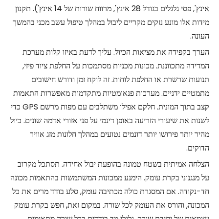
אינץ', פסי גלגלים בגודל 28 אינץ', מרווח שורות של 14 אינץ'). תקנון
מידות אלו מונע נזקים מקריים ליבול במהלך טיפול עשב מכני בהמשך
העונה.
הערך בקפידה את מציאות הכיול. עליך לדעת באיזו קלות מערכת
המדידה מתכווננת. מכונות מכניות מסתמכות על החלפת ציוד פיזי,
תנועות שרשרת או החלפת לוחות. זה לוקח זמן ודורש חישובים
מתמטיים ידניים. מערכות פנאומטיות מתקדמות מאפשרות התאמות
קצב בתוך המונית. חלקם אפילו משתלבים עם מפות מרשם GPS כדי
לשנות את שיעורי הזריעה באופן דינמי על פני אזורי אדמה שונים. כיול
מהיר יותר פירושו יותר דונמים נטועים במהלך חלונות מזג אוויר
הדוקים.
הצלחה אמיתית בשטח טמונה בהופעת יבול אחידה. תסתכל מקרוב
על מנגנוני בקרת עומק. הימנע ממכונות המשתמשות בהתאמות מכונה
חד-נקודה. אם המסגרת כולה מכתיבה עומק, סלע בודד מרים את כל
המכונה, והורס את העומק לכל שורה. במקום זאת, חפש בקרת עומק
עצמאית של יחידת שורה. גלגלי מד בודדים בכל שורה מתאימים