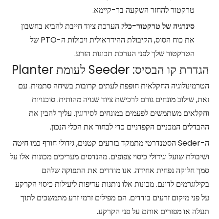
טרקטור להחזר השקעה בר-קיימא.
סינרגיה של טרקטור-כלי:
הערכת ציוד חייבת להביא בחשבון
את כוח הסוס, הקיבולת ההידראולית ויכולות ה-PTO של
הטרקטור שלך לפני הערכת תכונות הזרע.
הגדרת קו הבסיס: Seeder לעומת Planter
הטרמינולוגיה החקלאית חופפת לעתים קרובות בשיחה סתמית. עם
זאת, שילוב מונחים גורם לרכישת ציוד שגויה מהותית. סוכנויות
וחקלאים משתמשים לפעמים במונחים לסירוגין. עליך להבין את
ההבדלים המכניים הקפדניים כדי לבחור את הכלי הנכון.
ה-Seder הסטנדרטי מתמקד בזרעים קטנים, גידולי חורף כמו חיטה
ושיבולת שועל וגידולי כיסוי צפופים. מהנדסים מעריכים מכונות אלו על
סמך חלוקה נפחית אחידה. אנו מודדים את התפוקה שלהם
בקילוגרמים לדונם. מכונות אלו נותנות עדיפות ליעילות כיסוי הקרקע
על פני מיקום זרעים בודדים. הם מפילים זרמי זרע מתמשכים לתוך
תעלה או מפזרים אותם על פני הקרקע.