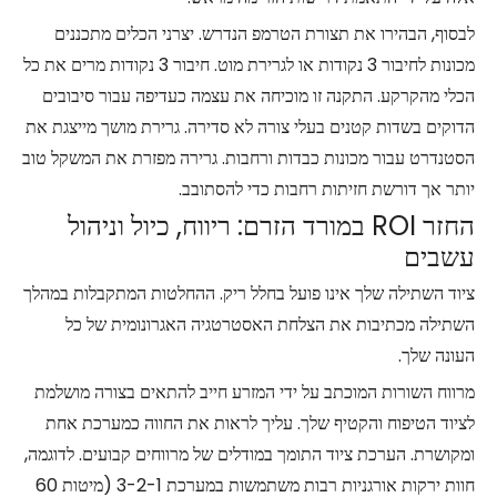
לבסוף, הבהירו את תצורת הטרמפ הנדרש. יצרני הכלים מתכננים
מכונות לחיבור 3 נקודות או לגרירת מוט. חיבור 3 נקודות מרים את כל
הכלי מהקרקע. התקנה זו מוכיחה את עצמה כעדיפה עבור סיבובים
הדוקים בשדות קטנים בעלי צורה לא סדירה. גרירת מושך מייצגת את
הסטנדרט עבור מכונות כבדות ורחבות. גרירה מפזרת את המשקל טוב
יותר אך דורשת חזיתות רחבות כדי להסתובב.
החזר ROI במורד הזרם: ריווח, כיול וניהול
עשבים
ציוד השתילה שלך אינו פועל בחלל ריק. ההחלטות המתקבלות במהלך
השתילה מכתיבות את הצלחת האסטרטגיה האגרונומית של כל
העונה שלך.
מרווח השורות המוכתב על ידי המזרע חייב להתאים בצורה מושלמת
לציוד הטיפוח והקטיף שלך. עליך לראות את החווה כמערכת אחת
ומקושרת. הערכת ציוד התומך במודלים של מרווחים קבועים. לדוגמה,
חוות ירקות אורגניות רבות משתמשות במערכת 3-2-1 (מיטות 60