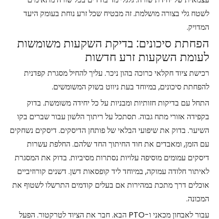
לשטח גלי בצורה מושלמת. זה מבטיח שכל זרע נוחת בעומק היעד
המדויק.
הפחתת סיכונים: בדיקת השקעות משומשות
לעומת השקעות זרע חדשות
רכישת ציוד חקלאי כרוכה בהון ניכר. עליך להחיל מסגרת קפדנית
להפחתת סיכונים, במיוחד בעת ניווט בשוק המשומשים.
התחל עם בדיקות חזותיות ומבניות על כל יחידה משומשת. בדוק
בקפידה אזורי מתח גבוה. תסתכל על ריתוך הלשון עבור שברים בקו
השיער. בדוק את שיפועי הבלאי של פותחן הדיסקים. דיסקים נשחקים
עם הזמן, ומאבדים את חוד החיתוך החד שלהם. החלפת עשרות
דיסקים עמומים מוסיפה עלויות נסתרות מסיביות. בדוק את המסגרת
לאיתור חלודה עמוקה, במיוחד ליד קופסאות דשן. דשנים קורוזיביים
אוכלים דרך מתכת במהירות אם בעלים קודמים התרשלו לשטוף את
המכונה.
עבור לאבחון מכאני ו-PTO הבא. חבר את הציוד לטרקטור. הפעל