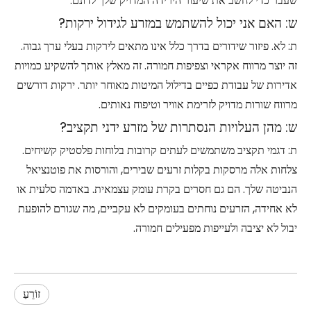
שעבר כדי לחשב את שיעור הירידה המדויק שלך לדונם.
ש: האם אני יכול להשתמש במזרע לגידול ירקות?
ת: לא. פיזור שידורים בדרך כלל אינו מתאים לירקות בעלי ערך גבוה.
זה יוצר מרווח אקראי וצפיפות חמורה. זה מאלץ אותך להשקיע כמויות
אדירות של עבודת כפיים בדילול המיטות מאוחר יותר. ירקות דורשים
מרווח שורות מדויק לזרימת אוויר וטיפוח נאותים.
ש: מהן העלויות הנסתרות של מזרע ידני תקציב?
ת: דגמי תקציב משתמשים לעתים קרובות בלוחות פלסטיק קשיחים.
צלחות אלה מרסקות בקלות זרעים שבירים, והורסות את פוטנציאל
הנביטה שלך. הם גם חסרים בקרת עומק עצמאית. באדמה סלעית או
לא אחידה, הזרעים נוחתים בעומקים לא עקביים, מה שגורם להופעת
יבול לא יציבה ולעייפות מפעילים חמורה.
זוֹרֵעַ