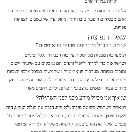
יקרות במורד הזרם.
על ידי התייחסות לרכישה זו כאל מערכת אגרונומית ולא ככלי מבודד,
אתם מבטיחים הופעה טובה יותר, ניהול יעיל של עשבים ותפוקות
צפויות.
שאלות נפוצות
ש: מה ההבדל בין זריעה מכנית ופנאומטית?
ת: מערכות מכניות מסתמכות על כוח הכבידה, גלגלי שיניים
ושרשראות כדי למדוד ולהפיל זרעים. הם נאבקים עם שיעורי יישום
נמוכים במיוחד. מערכות פניאומטיות משתמשות במיכל מרכזי ובמפוח
מונע באוויר כדי להפיץ זרעים דרך צינורות. לחץ אוויר זה מספק דיוק
מדהים עבור יישומים בקצב נמוך על פני כלים רחבים מאוד.
ש: איך אני מכייל מזרע מכני לפני השתילה?
ת: אתה משתמש בשיטת סיבוב גלגל נייח. הגבה את הגלגל המניע, הנח
שקית איסוף מתחת לצינורות הזרע, וסובב את הגלגל מספר מסוים של
פעמים. שקלו את הזרע שנאסף. השווה משקל זה למרחק המדומה