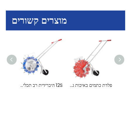
מוצרים קשורים
מזרע יד דחיפה 12H חצי אוטומטי רב תפקודי עם דיוק גבוה
פלדת כתמים באיכות גבוהה 12 שעות רב תפקודיות מזרע יד לטרקטור
12S היברידית רב תכליתית Push Seeder מכונת זריעת זרעים Tokan Yantra