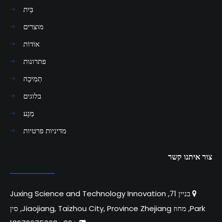
בַּיִת
מוצרים
אוֹדוֹת
פתרונות
תְמִיכָה
בלוגים
מַגָע
מדיניות פרטיות
צור איתנו קשר
בניין 71, Juxing Science and Technology Innovation

Park, מחוז Jiaojiang, Taizhou City, Province Zhejiang, סין