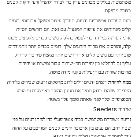
משתמשות בגלילים מכוונים עדין כדי לבודד ולהפיל זרעי ירקות קטנים
בצורה מדויקת.
בעת הערכת אפשרויות ידניות, תעדוף עיצוב ומשקל ארגונומי. דגמים
קלים מפחיתים את עייפות המפעיל. עם זאת, הם דורשים הטיית
אדמה עדינה במיוחד כדי לפעול כהלכה. גושים כבדים מקפיצים מכונה
קלה, והורסים את מרווח הזרעים שלך. דגמים כבדים יותר מתמודדים
טוב יותר עם גושים קלים אך דורשים יותר מאמץ פיזי כדי לדחוף.
עליך גם להחליט בין יחידות חד-שורות עבור גמישות או יחידות
מרובות שורות עבור יעילות בקנה מידה מיטה.
ממה להיזהר:
דגמים ידניים זולים לרוב מרסקים זרעים שבירים בלוחות
המדידה שלהם. בדוק תמיד את מנגנון ההופר באמצעות זני הזרע
הספציפיים שלך לפני שאתה סומך עליו בשטח.
שידור Seeders
זריעה משודרת משתמשת בכוח צנטריפוגלי כדי לפזר זרעים על פני
שטח רחב. הם נעים בין ארכובה ידניים קטנים המורכבים על החזה
ועד לתוספות טרקטור גדולות מונעות PTO.