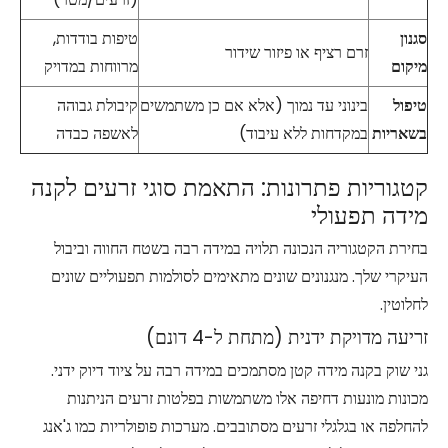
סגנון
טיפות בודדות,
זרם רציף או פיזור שידור
מיקום
מרווחות במדויק
טיפול
בינוני עד נמוך (אלא אם כן משתמשים
קיבולת גבוהה
בשאריות
במקדחות ללא עיבוד)
לאשפה כבדה
קטגוריות פתרונות: התאמת סוגי זרעים לקנה
מידה תפעולי
בחירת הקטגוריה הנכונה תלויה במידה רבה בשטח החווה וביבול
העיקרי שלך. מנגנונים שונים מתאימים לסולמות תפעוליים שונים
לחלוטין.
זריעה מדויקת ידנית (מתחת ל-4 דונם)
גני שוק בקנה מידה קטן מסתמכים במידה רבה על ציוד דיוק ידני.
מכונות מונעות דחיפה אלו משתמשות בפלטות זרעים הניתנות
להחלפה או בגלגלי זרעים מסתובבים. מערכות פופולריות כמו ג'אנג