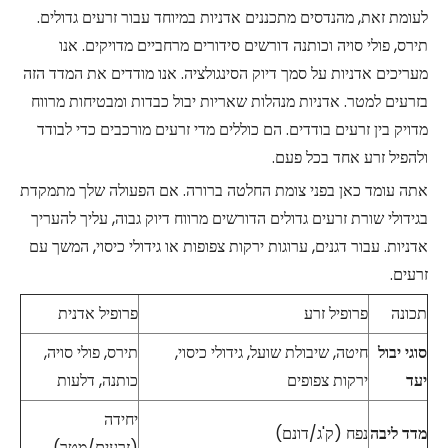
לעומת זאת, מהנדסים מתכננים אדניות במיוחד עבור זרעים גדולים.
תירס, פולי סויה וכותנה דורשים סידורים מרחביים מדויקים. אנו
מעריכים אדניות על סמך דיוק הסינגולציה. אנו מודדים את המדד הזה
בזרעים למטר. אדניות מנהלות שאריות יבול כבדות ומבטיחות מרווח
מדויק בין זרעים בודדים. הם כוללים מדי זרעים מורכבים כדי לבודד
ולהפיל זרע אחד בכל פעם.
אתה עומד כאן בפני צומת החלטה ברורה. אם הפעולה שלך מתמקדת
בגידולי שורת זרעים גדולים הדורשים מרווח דיוק גבוה, עליך להעריך
אדניות. עבור דגנים, ערוגות ירקות צפופות או גידולי כיסוי, המשך עם
זרעים.
תכונה
פרופיל זרע
פרופיל אדנית
סוגי יבול
חיטה, שיבולת שועל, גידולי כיסוי,
תירס, פולי סויה,
יעד
ירקות צפופים
כותנה, דלעות
יחידה
מדד ליבה
נפח (ק'ג/דונם)
(זרעים/מטר)