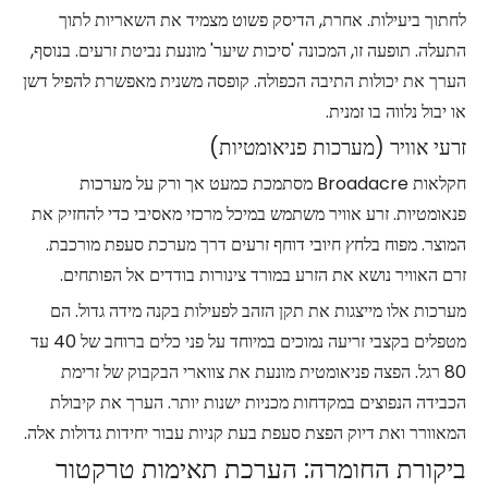
לחתוך ביעילות. אחרת, הדיסק פשוט מצמיד את השאריות לתוך
התעלה. תופעה זו, המכונה 'סיכות שיער' מונעת נביטת זרעים. בנוסף,
הערך את יכולות התיבה הכפולה. קופסה משנית מאפשרת להפיל דשן
או יבול נלווה בו זמנית.
זרעי אוויר (מערכות פניאומטיות)
חקלאות Broadacre מסתמכת כמעט אך ורק על מערכות
פנאומטיות. זרע אוויר משתמש במיכל מרכזי מאסיבי כדי להחזיק את
המוצר. מפוח בלחץ חיובי דוחף זרעים דרך מערכת סעפת מורכבת.
זרם האוויר נושא את הזרע במורד צינורות בודדים אל הפותחים.
מערכות אלו מייצגות את תקן הזהב לפעילות בקנה מידה גדול. הם
מטפלים בקצבי זריעה נמוכים במיוחד על פני כלים ברוחב של 40 עד
80 רגל. הפצה פניאומטית מונעת את צווארי הבקבוק של זרימת
הכבידה הנפוצים במקדחות מכניות ישנות יותר. הערך את קיבולת
המאוורר ואת דיוק הפצת סעפת בעת קניות עבור יחידות גדולות אלה.
ביקורת החומרה: הערכת תאימות טרקטור