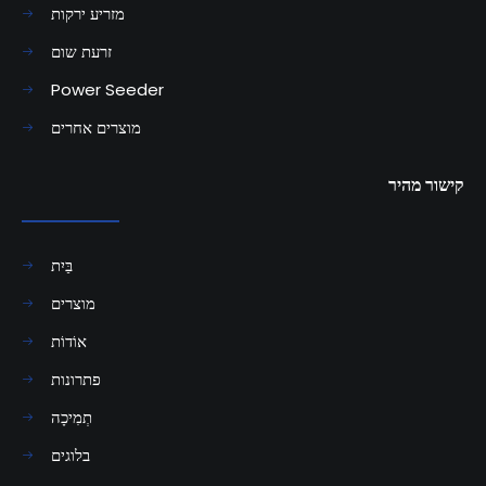
מזריע ירקות
זרעת שום
Power Seeder
מוצרים אחרים
קישור מהיר
בַּיִת
מוצרים
אוֹדוֹת
פתרונות
תְמִיכָה
בלוגים