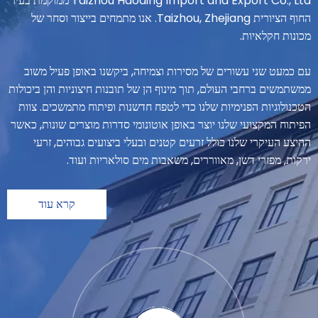
Taizhou Haoding Import and Export Co., Ltd ממוקמת בעיר
החוף הציורית Taizhou, Zhejiang. אנו מתמחים בייצור וסחר של
מכונות חקלאיות.
עם כמעט שני עשורים של מסירות וצמיחה, ביקשנו באופן פעיל משוב
ממשתמשים ברחבי העולם, תוך מינוף הן של תובנות חיצוניות והן ביכולות
הטכנולוגיות הפנימיות שלנו כדי לטפח חדשנות ופיתוח מתמשכים. צוות
הפיתוח המקצועי שלנו יוצר באופן אוטונומי סדרות מוצרים שונות, כאשר
ההיצע העיקרי שלנו כולל זרעים קטנים ובעלי ביצועים גבוהים, זרעי
ירקות, מפזרי דשן, מאווררים, משאבות מים סולאריות ועוד.
קרא עוד